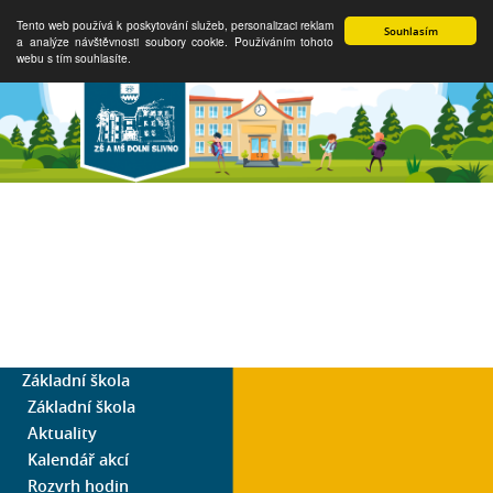
Tento web používá k poskytování služeb, personalizaci reklam
Souhlasím
a analýze návštěvnosti soubory cookie. Používáním tohoto
webu s tím souhlasíte.
Základní škola
Základní škola
Aktuality
Kalendář akcí
Rozvrh hodin