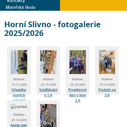
Kontakty
Mateřská škola
Horní Slivno - fotogalerie
2025/2026
Vloženo:
Vloženo:
Vloženo:
Vloženo:
14.11.2025
25.10.2025
25.10.2025
25.10.2025
Výsadba
Vzdělávání
Projektový
Podzim ve
nových
v 1.A
den v lese
3.A
stromů
2.A
Vloženo:
25.10.2025
Apple day