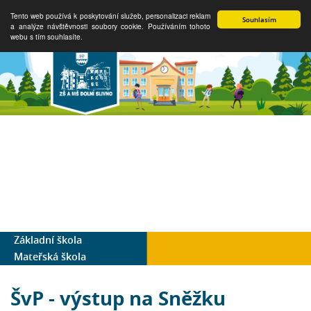
Tento web používá k poskytování služeb, personalizaci reklam
Souhlasím
a analýze návštěvnosti soubory cookie. Používáním tohoto
webu s tím souhlasíte.
Základní škola
Mateřská škola
ŠvP - výstup na Sněžku