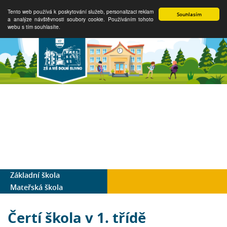
Tento web používá k poskytování služeb, personalizaci reklam
Souhlasím
a analýze návštěvnosti soubory cookie. Používáním tohoto
webu s tím souhlasíte.
Základní škola
Mateřská škola
Čertí škola v 1. třídě